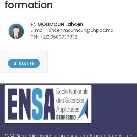
formation
Pr. MOUMOUN Lahcen
E-mail : lahcen.moumoun@uhp.ac.ma
Tél : +212 0609737832
S'inscrire
ENSA Berrechid dispense un cursus de 5 ans d’études : un