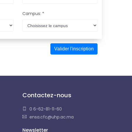
Campus: *
Contactez-nous
0 6-62-81-11-60
ensa.cfc@uhp.ac.ma
Newsletter