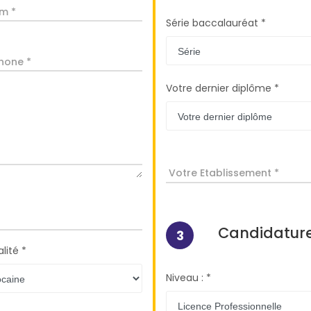
m *
Série baccalauréat *
hone *
Votre dernier diplôme *
Votre Etablissement *
Candidatur
3
lité *
Niveau : *