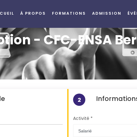
CUEIL
À PROPOS
FORMATIONS
ADMISSION
ÉV
ption - CFC-ENSA Be
le
Informations
2
Activité *