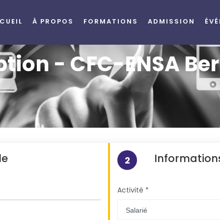
CUEIL
À PROPOS
FORMATIONS
ADMISSION
ÉV
ption - CFC-ENSA Be
le
Informations
2
Activité *