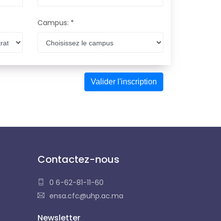
Campus: *
Contactez-nous
0 6-62-81-11-60
ensa.cfc@uhp.ac.ma
Newsletter