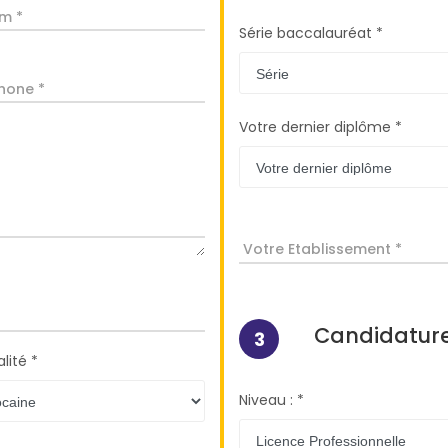
m *
Série baccalauréat *
hone *
Votre dernier diplôme *
Votre Etablissement *
Candidatur
3
lité *
Niveau : *